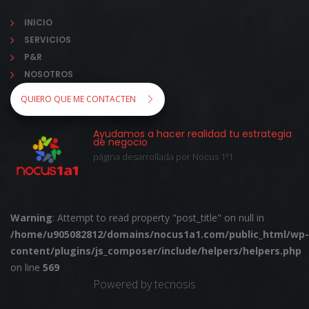
INICIO
SERVICIOS
P&R
NOSOTROS
QUIERO QUE ME CONTACTEN
Ayudamos a hacer realidad tu estrategia
de negocio
página desarrollada por Nocus 1ª1
Warning
: Attempt to read property "post_title" on null in
/home/u905082812/domains/nocus1a1.com/public_html/wp-
content/plugins/js_composer/include/helpers/helpers.php
on line
569
Powered by tecnosis