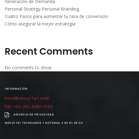
Generación de Demanda.
Personal Strategy-Personal Branding.
Cuatro Pasos para aumentar tu tasa de conversión.
Cómo asegurar la mejor estrategia
Recent Comments
No comments to show.
INFORMACIÓN
hola@nocus1a1.com
Tel. +52 (55) 2282-1550
ANUNCIO DE PRIVACIDAD
NOCUS 1A1 TECNOLOGÍA Y SISTEMAS, S DE RL DE CV