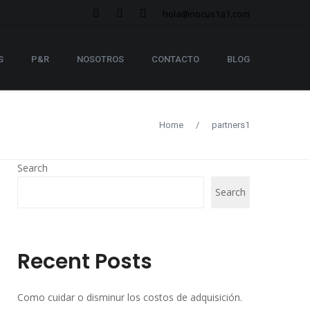
hola@nocus1a1.com
S
P&R
NOSOTROS
CONTACTO
BLOG
Home
/
partners1
Search
Search
Recent Posts
Como cuidar o disminur los costos de adquisición.