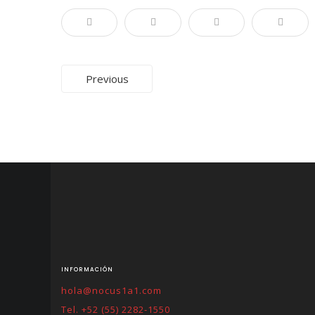
Post
Previous
navigation
INFORMACIÓN
hola@nocus1a1.com
Tel. +52 (55) 2282-1550